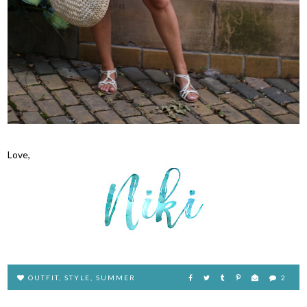
Love,
OUTFIT
,
STYLE
,
SUMMER
2