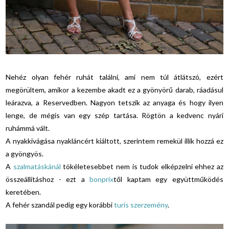
Nehéz olyan fehér ruhát találni, ami nem túl átlátszó, ezért
megörültem, amikor a kezembe akadt ez a gyönyörű darab, ráadásul
leárazva, a Reservedben. Nagyon tetszik az anyaga és hogy ilyen
lenge, de mégis van egy szép tartása. Rögtön a kedvenc nyári
ruhámmá vált.
A nyakkivágása nyakláncért kiáltott, szerintem remekül illik hozzá ez
a gyöngyös.
A
szalmatáskánál
tökéletesebbet nem is tudok elképzelni ehhez az
összeállításhoz - ezt a
bonprix
től kaptam egy együttműködés
keretében.
A fehér szandál pedig egy korábbi
turis szerzemény
.