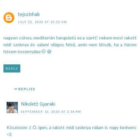
tejszínhab
JULY 22, 2020 AT 10:32 AM
nagyon csinos, mediterrán hangulatú ez a szett! nekem most rakott
midi szoknya és valami világos felső, amin nem látszik, ha a három
hósom összenyálaz 🤭 😅
REPLY
REPLIES
Nikolett Gyaraki
SEPTEMBER 10, 2020 AT 2:34 PM
Köszönöm :) Ó, igen, a rakott midi szoknya nálam is nagy kedvenc
<3