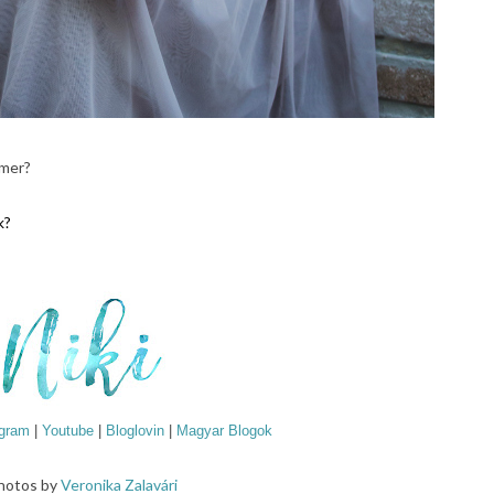
mmer?
k?
agram
|
Youtube
|
Bloglovin
|
Magyar Blogok
hotos by
Veronika Zalavári