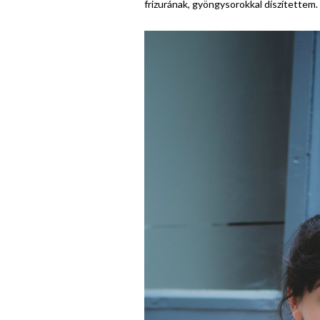
frizurának, gyöngysorokkal díszítettem.