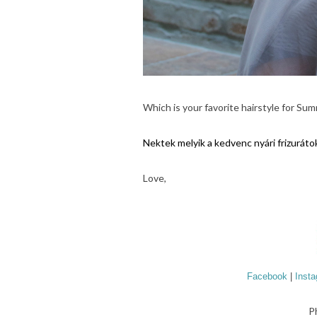
Which is your favorite hairstyle for Su
Nektek melyik a kedvenc nyári frizuráto
Love,
Facebook
|
Inst
P