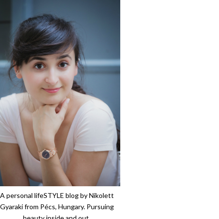
A personal lifeSTYLE blog by Nikolett
Gyaraki from Pécs, Hungary. Pursuing
beauty inside and out.