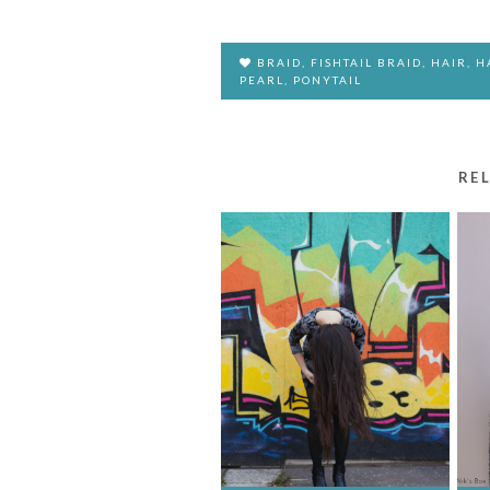
BRAID
,
FISHTAIL BRAID
,
HAIR
,
H
PEARL
,
PONYTAIL
RE