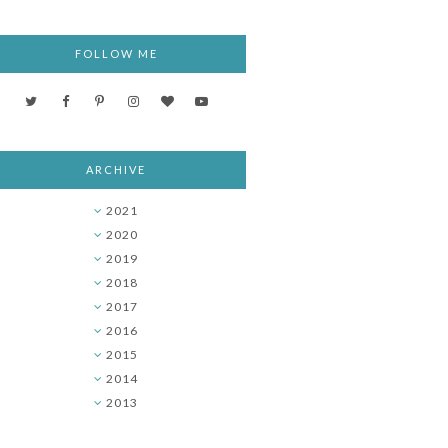
FOLLOW ME
ARCHIVE
2021
►
2020
►
2019
►
2018
►
2017
►
2016
▼
2015
►
2014
►
2013
►