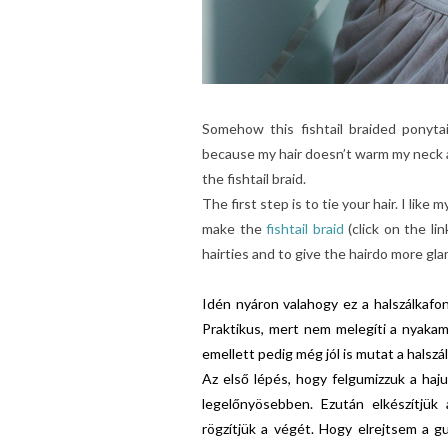
Somehow this fishtail braided ponytai
because my hair doesn’t warm my neck and
the fishtail braid.
The first step is to tie your hair. I like
make the
fishtail braid
(click on the lin
hairties and to give the hairdo more gl
Idén nyáron valahogy ez a halszálkafon
Praktikus, mert nem melegíti a nyakam
emellett pedig még jól is mutat a hals
Az első lépés, hogy felgumizzuk a haju
legelőnyösebben. Ezután elkészítjük
rögzítjük a végét. Hogy elrejtsem a g