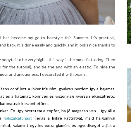
l has become my go-to hairstyle this Summer. It’s practical,
 back, it is done easily and quickly, and it looks nice thanks to
 my ponytail to be very high – this way is the most flattering. Then
k for the tutorial), and tie the end with an elastic. To hide the
amour and uniqueness, I decorated it with pearls.
ásos copf lett a joker frizurám, gyakran hordom így a hajamat.
at és a hátamat, könnyen és viszonylag gyorsan elkészíthető,
zálkafonatnak köszönhetően.
nkat. Én úgy szeretem a copfot, ha jó magasan van – így áll a
 a
halszálkafonást
(leírás a linkre kattintva), majd hajgumival
umikat, valamint egy kis extra glamúrt és egyediséget adjak a