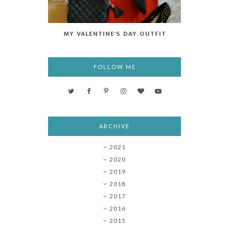
MY VALENTINE'S DAY OUTFIT
FOLLOW ME
ARCHIVE
2021
►
2020
►
2019
►
2018
►
2017
▼
2016
►
2015
►