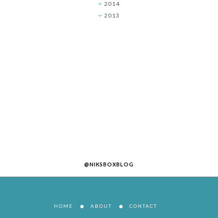
2014
►
2013
►
@NIKSBOXBLOG
HOME
ABOUT
CONTACT