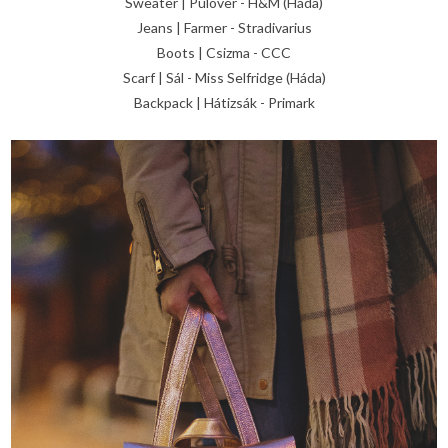
Sweater | Pulóver - H&M (Háda)
Jeans | Farmer - Stradivarius
Boots | Csizma - CCC
Scarf | Sál - Miss Selfridge (Háda)
Backpack | Hátizsák - Primark