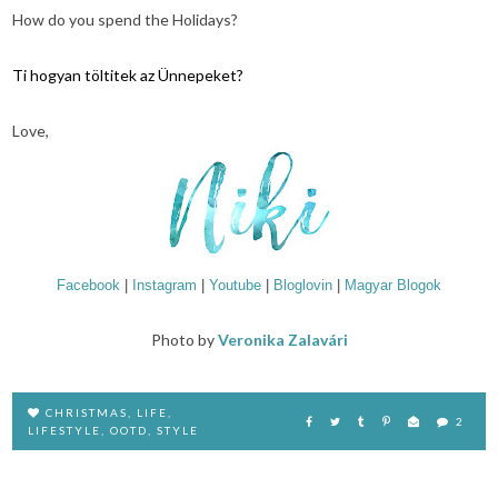
How do you spend the Holidays?
Ti hogyan töltitek az Ünnepeket?
Love,
Facebook
|
Instagram
|
Youtube
|
Bloglovin
|
Magyar Blogok
Photo by
Veronika Zalavári
CHRISTMAS
,
LIFE
,
2
LIFESTYLE
,
OOTD
,
STYLE