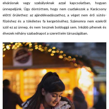
elvárásnak vagy szabályoknak azzal kapcsolatban, hogyan
ünnepeljünk. Úgy döntöttem, hogy nem csatlakozok a Karácsony
előtti őrülethez: az ajándékvadászathoz, a véget nem érő sütés-
főzéshez és a tökéletes fa kergetéséhez. Számomra nem ezekről
szól ez az ünnep, és nem tesznek boldoggá sem. Inkább pihenek és
élvezek néhány szabadnapot a szeretteim társaságában.