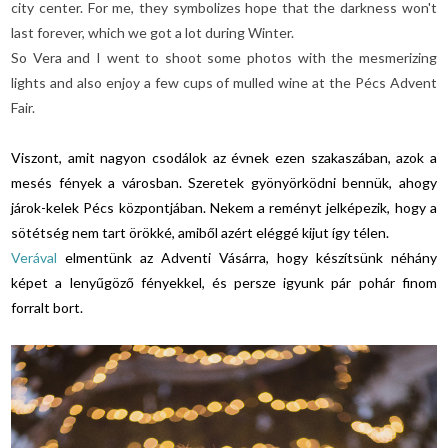
city center. For me, they symbolizes hope that the darkness won't
last forever, which we got a lot during Winter.
So Vera and I went to shoot some photos with the mesmerizing
lights and also enjoy a few cups of mulled wine at the Pécs Advent
Fair.
Viszont, amit nagyon csodálok az évnek ezen szakaszában, azok a
mesés fények a városban. Szeretek gyönyörködni bennük, ahogy
járok-kelek Pécs központjában. Nekem a reményt jelképezik, hogy a
sötétség nem tart örökké, amiből azért eléggé kijut így télen.
Verával
elmentünk az Adventi Vásárra, hogy készítsünk néhány
képet a lenyűgöző fényekkel, és persze igyunk pár pohár finom
forralt bort.