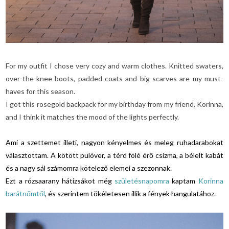
For my outfit I chose very cozy and warm clothes. Knitted swaters,
over-the-knee boots, padded coats and big scarves are my must-
haves for this season.
I got this rosegold backpack for my birthday from my friend, Korinna,
and I think it matches the mood of the lights perfectly.
Ami a szettemet illeti, nagyon kényelmes és meleg ruhadarabokat
választottam. A kötött pulóver, a térd fölé érő csizma, a bélelt kabát
és a nagy sál számomra kötelező elemei a szezonnak.
Ezt a rózsaarany hátizsákot még
születésnapomra
kaptam
Korinna
barátnőmtől
, és szerintem tökéletesen illik a fények hangulatához.