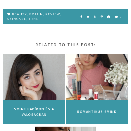
BEAUTY
,
BRAUN
,
REVIEW
,
3
SKINCARE
,
TRND
RELATED TO THIS POST:
SMINK PAPÍRON ÉS A
ROMANTIKUS SMINK
VALÓSÁGBAN