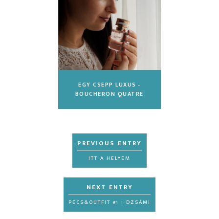
EGY CSEPP LUXUS -
BOUCHERON QUATRE
ITT A HELYEM
PÉCS&OUTFIT #1 | DZSÁMI