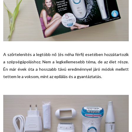
A szőrtelenítés a legtöbb nő (és néha férfi) esetében hozzátartozik
a szépségápoláshoz. Nem a legkellemesebb téma, de az élet része.
Én már évek óta a hosszabb távú eredménnyel járó módok mellett
tettem le a voksom, mint az epilálás és a gyantáztatás.