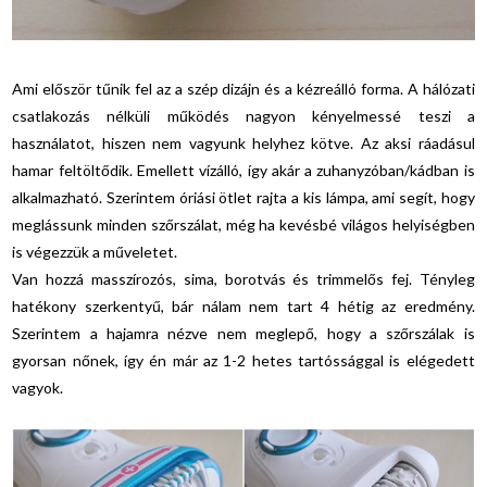
Ami először tűnik fel az a szép dizájn és a kézreálló forma. A hálózati
csatlakozás nélküli működés nagyon kényelmessé teszi a
használatot, hiszen nem vagyunk helyhez kötve. Az aksi ráadásul
hamar feltöltődik. Emellett vízálló, így akár a zuhanyzóban/kádban is
alkalmazható. Szerintem óriási ötlet rajta a kis lámpa, ami segít, hogy
meglássunk minden szőrszálat, még ha kevésbé világos helyiségben
is végezzük a műveletet.
Van hozzá masszírozós, sima, borotvás és trimmelős fej. Tényleg
hatékony szerkentyű, bár nálam nem tart 4 hétig az eredmény.
Szerintem a hajamra nézve nem meglepő, hogy a szőrszálak is
gyorsan nőnek, így én már az 1-2 hetes tartóssággal is elégedett
vagyok.