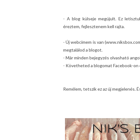
- A blog külseje megújult. Ez letiszt
éreztem, fejlesztenem kell rajta.
- Új webcímem is van (www.niksbox.com)
megtalálod a blogot.
- Már minden bejegyzés olvasható angolu
- Követheted a blogomat Facebook-on és
Remélem, tetszik ez az új megjelenés. É