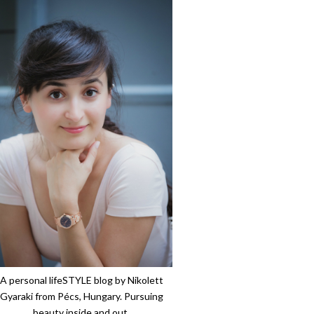
A personal lifeSTYLE blog by Nikolett
Gyaraki from Pécs, Hungary. Pursuing
beauty inside and out.