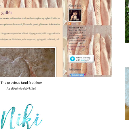
The previous (and first) look
Az előző (és első) külső