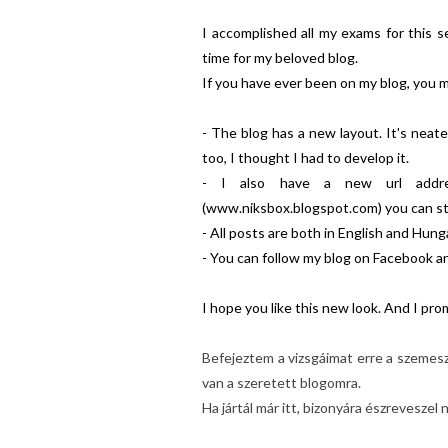
I accomplished all my exams for this 
time for my beloved blog.
If you have ever been on my blog, you
- The blog has a new layout. It's neat
too, I thought I had to develop it.
- I also have a new url addre
(www.niksbox.blogspot.com) you can stil
- All posts are both in English and Hung
- You can follow my blog on Facebook an
I hope you like this new look. And I pro
Befejeztem a vizsgáimat erre a szemes
van a szeretett blogomra.
Ha jártál már itt, bizonyára észreveszel