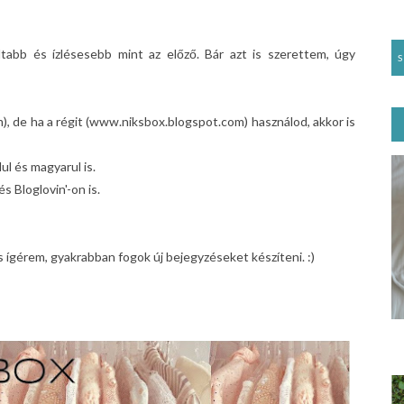
ultabb és ízlésesebb mint az előző. Bár azt is szerettem, úgy
, de ha a régit (www.niksbox.blogspot.com) használod, akkor is
l és magyarul is.
 Bloglovin'-on is.
s ígérem, gyakrabban fogok új bejegyzéseket készíteni. :)