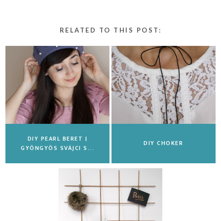
RELATED TO THIS POST:
DIY PEARL BERET |
DIY CHOKER
GYÖNGYÖS SVÁJCI S...