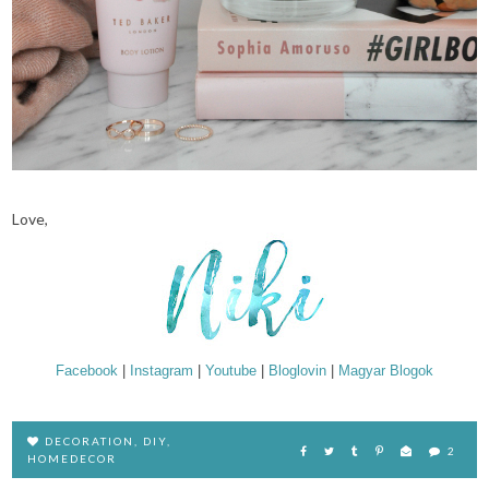
Love,
Facebook
|
Instagram
|
Youtube
|
Bloglovin
|
Magyar Blogok
DECORATION
,
DIY
,
2
HOMEDECOR