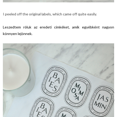
I peeled off the original labels, which came off quite easily.
Leszedtem róluk az eredeti címkéket, amik egyébként nagyon
könnyen lejönnek.