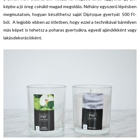
képbe a jó öreg csináld-magad megoldás. Néhány egyszerű lépésben
megmutatom, hogyan készíthetsz saját Diptyque gyertyát 500 Ft-
ból. A legjobb ebben az ötletben, hogy ezzel a technikával bármilyen
más képet is tehetsz a poharas gyertyákra, egyedi ajándékként vagy
lakásdekorációként.