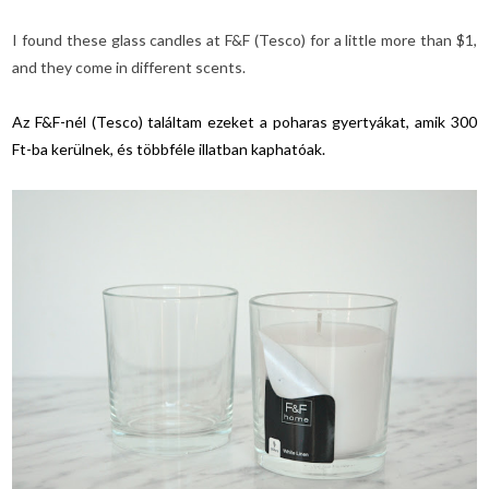
I found these glass candles at F&F (Tesco) for a little more than $1,
and they come in different scents.
Az F&F-nél (Tesco) találtam ezeket a poharas gyertyákat, amik 300
Ft-ba kerülnek, és többféle illatban kaphatóak.