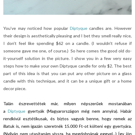
You've may noticed how popular
Diptyque
candles are. However
their design is aesthetically pleasing and I bet they smell really nice,
I don't feel like spending $62 on a candle. (I wouldn't refuse if
someone gave me one, of course.) So here comes the good old do-
it-yourself solution in the picture. I show you in a few very easy
steps how to make your own Diptyque candle for only $2. The best
part of this idea is that you can put any other picture on a glass
candle with this technique, and it can be a unique gift or a home
decor piece.
Talán észrevettétek már, milyen népszerűek mostanában
a
Diptyque
gyertyák (Magyarországon még nem annyira). Habár
rendkívül esztétikusak, és biztos vagyok benne, hogy remek az
illatuk is, nem igazán szeretnék 15.000 Ft-ot költeni egy gyertyára.
(Nyilván nem utasítanám vissza, ha megdobnának eggyel...) Így jön