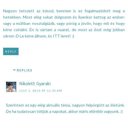
Nagyon tetszett az írásod, bennem is ez fogalmazódott meg a
hetekben. Most elég sokat dolgozom és ilyenkor kattog az ember:
vagy a múltban nosztalgiázik, vagy pörög a jövőn, hogy mit és hogy
kéne csinálni. Én is vártam a nyarat, de most az őszt még jobban
várom :D Le kéne állnom, és ITT lenni! :)
REPLY
REPLIES
Nikolett Gyaraki
JULY 1, 2015 AT 11:35 AM
Szerintem ez egy elég aktuális téma, nagyon felpörgött az életünk.
De ha tudatosan töltjük a napokat, akkor máris előrébb vagyunk. :)