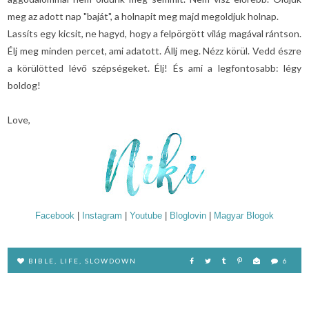
meg az adott nap "baját", a holnapit meg majd megoldjuk holnap.
Lassíts egy kicsit, ne hagyd, hogy a felpörgött világ magával rántson.
Élj meg minden percet, ami adatott. Állj meg. Nézz körül. Vedd észre
a körülötted lévő szépségeket. Élj! És ami a legfontosabb: légy
boldog!
Love,
Facebook
|
Instagram
|
Youtube
|
Bloglovin
|
Magyar Blogok
BIBLE
,
LIFE
,
SLOWDOWN
6