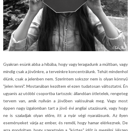
Gyakran esünk abba a hibába, hogy vagy leragadunk a múltban, vagy
mindig csak a jövőnkre, a terveinkre koncentrálunk. Tehát mindenhol
élünk, csak a jelenben nem. Szerintem sokszor nem is olyan könnyű
"jelen lenni". Mostanában kezdtem el ezen tudatosan változtatni. Én
ugyanis az utóbbi csoportba tartozok: állandóan ötletelek, rengeteg
tervem van, amik nyilván a jövőben valósulnak meg. Vagy most
éppen nagy izgalomban tart a jövő évi angliai utazásunk, vagy hogy
ne is szaladjak olyan előre, itt a nyár végi nyaralásunk. Az ilyen
eseményeket várja az ember, és reméli, hogy hamar elérkeznek. De
arra gondoltam, hogy szeretném a "köztes" időt is megélni. Hiszen