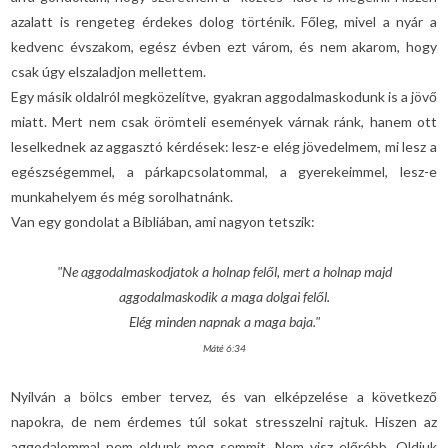
azalatt is rengeteg érdekes dolog történik. Főleg, mivel a nyár a
kedvenc évszakom, egész évben ezt várom, és nem akarom, hogy
csak úgy elszaladjon mellettem.
Egy másik oldalról megközelítve, gyakran aggodalmaskodunk is a jövő
miatt. Mert nem csak örömteli események várnak ránk, hanem ott
leselkednek az aggasztó kérdések: lesz-e elég jövedelmem, mi lesz a
egészségemmel, a párkapcsolatommal, a gyerekeimmel, lesz-e
munkahelyem és még sorolhatnánk.
Van egy gondolat a Bibliában, ami nagyon tetszik:
"Ne aggodalmaskodjatok a holnap felől, mert a holnap majd
aggodalmaskodik a maga dolgai felől.
Elég minden napnak a maga baja."
Máté 6:34
Nyilván a bölcs ember tervez, és van elképzelése a következő
napokra, de nem érdemes túl sokat stresszelni rajtuk. Hiszen az
aggodalommal nem oldunk meg semmit. Nem visz előrébb. Oldjuk